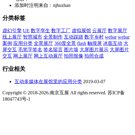
添加时注明来自：njhuzhan
分类标签
虚幻引擎
UE
数字孪生
数字工厂
虚拟展馆
云展厅
数字展厅
线上展厅
智慧城市
全景制作
互动踩踏
数字乡村
webar
webar
案例
应用分类
全景展厅
360度全景
flash
触摸屏
冰面互动
大
屏交互
毛笔字签名
签名留言
图片墙
大屏图片展示
大屏图片
交互
网上展厅
网上互动展厅
拍照抠像
拍照合成
行业相关
互动多媒体在展馆里的应用分类
2019-03-07
Copyright © 2018-2026.南京互展 All rights reserved. 苏ICP备
18047743号-1